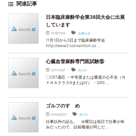
関連記事
日本臨床麻酔学会第38回大会に出展
しています
2018/11/02
お知らせ
11月1日から3日まで臨床麻酔学会
http://www2.convention.co …
心臓血管麻酔専門医試験⑮
2017/11/07
BLOG
〇CRT適応 ・中等度または重度の心不全（Ｎ
ＹＨＡクラスIIIまたはIV） ・QRS …
ゴルフのすゝめ
2014/09/27
BLOG
仕事以外の話も。 火曜日は祝日で仕事が休
みだったので、以前職場が同じだ …