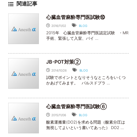
関連記事
心臓血管麻酔専門医試験⑩
2016/11/02
BLOG
2015年 心臓血管麻酔専門医認定試験 ・MR
手術、緊張して入室、バイ …
JB-POT対策②
2014/10/26
BLOG
試験でポイントとなりそうなところをいくつ
かあげてみます。 パルスドプラ …
心臓血管麻酔専門医試験⑥
2015/11/06
BLOG
酸素運搬量(DO2)を求める問題（酸素分圧は
無視してよいという書いてあった） DO2 …