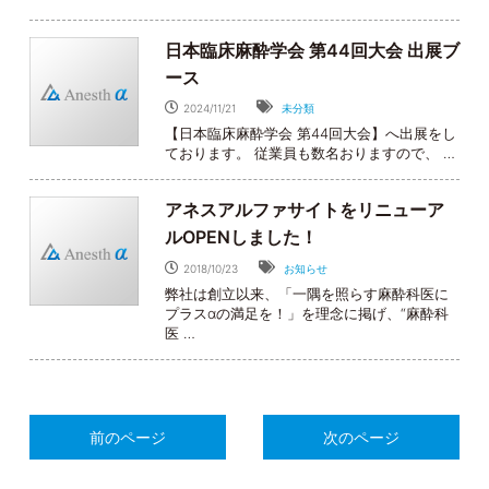
日本臨床麻酔学会 第44回大会 出展ブ
ース
2024/11/21
未分類
【日本臨床麻酔学会 第44回大会】へ出展をし
ております。 従業員も数名おりますので、 …
アネスアルファサイトをリニューア
ルOPENしました！
2018/10/23
お知らせ
弊社は創立以来、「一隅を照らす麻酔科医に
プラスαの満足を！」を理念に掲げ、“麻酔科
医 …
前のページ
次のページ