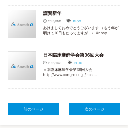
謹賀新年
2015/01/11
BLOG
あけましておめでとうございます （もう年が
明けて10日もたってますが…） &nbsp …
日本臨床麻酔学会第36回大会
2016/10/20
BLOG
日本臨床麻酔学会第36回大会
http://www.congre.co.jp/jsca …
前のページ
次のページ