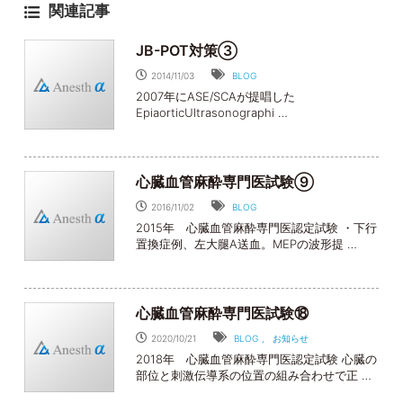
関連記事
JB-POT対策③
2014/11/03
BLOG
2007年にASE/SCAが提唱した
EpiaorticUltrasonographi …
心臓血管麻酔専門医試験⑨
2016/11/02
BLOG
2015年 心臓血管麻酔専門医認定試験 ・下行
置換症例、左大腿A送血。MEPの波形提 …
心臓血管麻酔専門医試験⑱
2020/10/21
BLOG
お知らせ
2018年 心臓血管麻酔専門医認定試験 心臓の
部位と刺激伝導系の位置の組み合わせで正 …